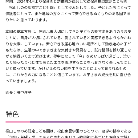
開園。2024年4月より保育園と幼稚園が統合して幼保連携型認定こども園
「松山しののめ認定こども園」として歩み出しました。子どもたちにとって
保護者にとって、また地域の方々にとって安心できるぬくもりのある園であ
りたいと思っております。
本園の基本方針は、開園以来大切にしてきた子どもの表す姿をありのまま受
けとめ、自身が大切にされている、愛されていると実感できるようなかかわ
りを大事にしています。安心できる居心地のいい場所として動き始めた子ど
もたちは、生活の中でさまざまな気付きや発見をし、試行錯誤を繰り返しな
がら納得いくまで遊びます。夢中になって「今」をめいっぱい過ごし、泣い
たり笑ったり心と体で感じたままを表現することを心おきなく楽しんでほし
いと願っています。かけがえのない時を生きることによって育まれるもの
は、これからの力になることと信じています。お子さまの成長を共に喜び合
っていきましょう。
園長：田中洋子
特色
松山しののめ認定こども園は、松山東雲学園のひとつで、建学の精神である
「信仰・希望・愛」であらわされるキリスト教精神に基づいた保育を実践し