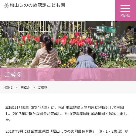
ご挨拶
HOME
園紹介
ご挨拶
本園は1968年（昭和43年）に、松山東雲短期大学附属幼稚園として開園
し、2017年に新たな園舎が完成し、松山東雲学園附属幼稚園と改称しまし
た。
2018年9月には企業主導型「松山しののめ附属保育園」（0・1・2歳児）が