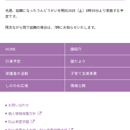
先週、延期になったうんどうかいを明日26日（土）8時30分より実施する予
定です。
残念ながら雨で延期の場合は、7時にお知らせいたします。
HOME
園紹介
行事予定
園だより
保護者の活動
子育て支援事業
しののめ広場
情報公開
お問い合わせ
個人情報保護方針
松山東雲学園
松山東雲女子大学・松山東雲短期大学