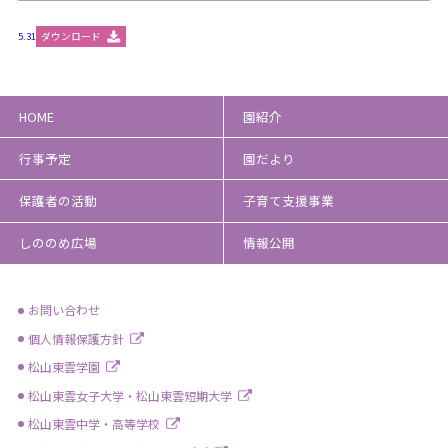
5.31
ダウンロード
HOME
園紹介
行事予定
園だより
保護者の活動
子育て支援事業
しののめ広場
情報公開
お問い合わせ
個人情報保護方針
松山東雲学園
松山東雲女子大学・松山東雲短期大学
松山東雲中学・高等学校