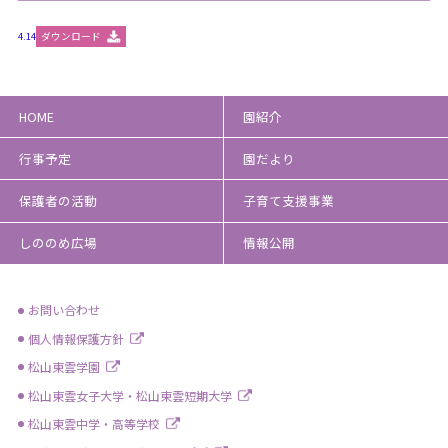
4.14
ダウンロード
HOME
園紹介
行事予定
園だより
保護者の活動
子育て支援事業
しののめ広場
情報公開
お問い合わせ
個人情報保護方針
松山東雲学園
松山東雲女子大学・松山東雲短期大学
松山東雲中学・高等学校