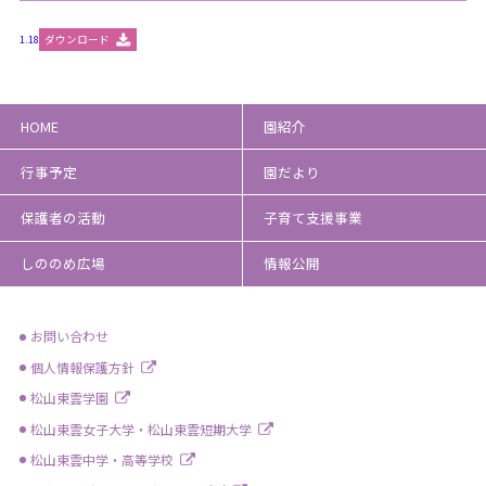
1.18
ダウンロード
HOME
園紹介
行事予定
園だより
保護者の活動
子育て支援事業
しののめ広場
情報公開
お問い合わせ
個人情報保護方針
松山東雲学園
松山東雲女子大学・松山東雲短期大学
松山東雲中学・高等学校