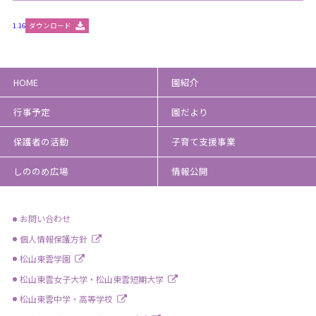
1.16
ダウンロード
HOME
園紹介
行事予定
園だより
保護者の活動
子育て支援事業
しののめ広場
情報公開
お問い合わせ
個人情報保護方針
松山東雲学園
松山東雲女子大学・松山東雲短期大学
松山東雲中学・高等学校