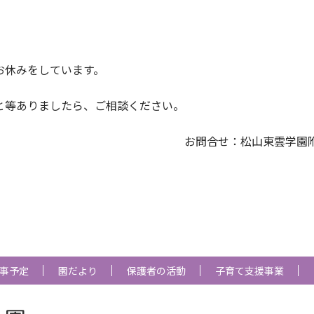
お休みをしています。
と等ありましたら、ご相談ください。
学園附属幼稚園 943
事予定
園だより
保護者の活動
子育て支援事業